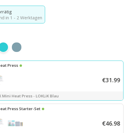
rrätig
nd in 1 - 2 Werktagen
ce Pink
LOKLiK-Blau
Denim-Blau
Heat Press
€31.99
 Mini Heat Press - LOKLiK Blau
eat Press Starter-Set
€46.98
 Mini Heat Press – LOKLiK Blau
+
Starter Set für Mini- und Easy Heat 