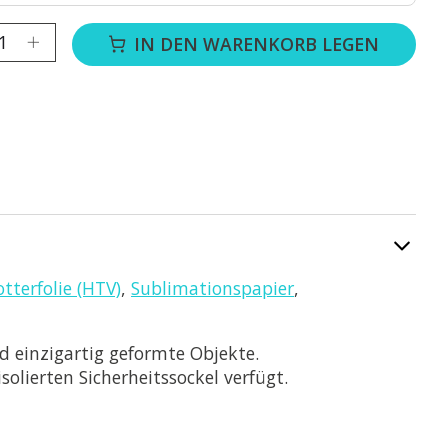
:
IN DEN WARENKORB LEGEN
otterfolie (HTV)
,
Sublimationspapier
,
nd einzigartig geformte Objekte.
olierten Sicherheitssockel verfügt.