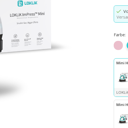
Vo
Versa
Farbe:
Roman
Mini 
LOKLiK
Mini H
LOKLiK