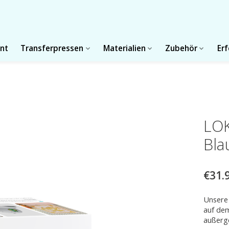
int
Transferpressen
Materialien
Zubehör
Er
LOK
Bla
€31.
Unsere 
auf dem
außerge