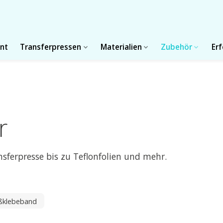
int
Transferpressen
Materialien
Zubehör
Er
r
sferpresse bis zu Teflonfolien und mehr.
ißklebeband