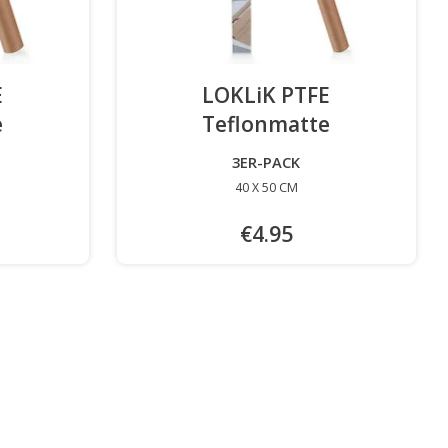
E
LOKLiK PTFE
e
-
Teflonmatte
-
3ER-PACK
40 X 50 CM
€4.95