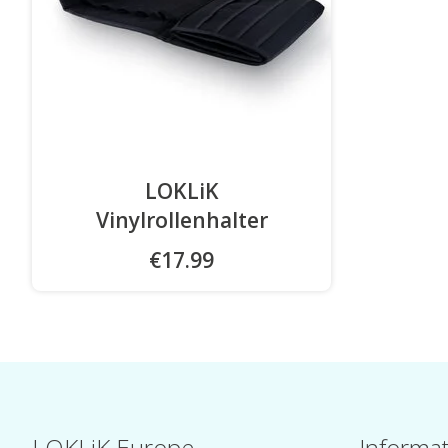
LOKLiK
Vinylrollenhalter
€17.99
LOKLiK Europe
Informa