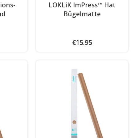
ions-
LOKLiK ImPress™ Hat
nd
-
Bügelmatte
€15.95