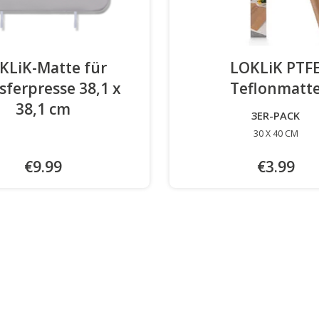
KLiK-Matte für
LOKLiK PTF
sferpresse 38,1 x
Teflonmatt
38,1 cm
3ER-PACK
30 X 40 CM
€9.99
€3.99