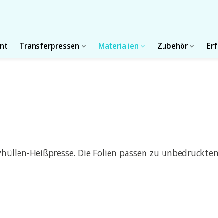
int
Transferpressen
Materialien
Zubehör
Er
dyhüllen-Heißpresse. Die Folien passen zu unbedruckt