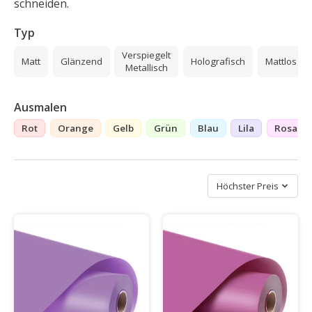
schneiden.
Typ
Verspiegelt
Matt
Glänzend
Holografisch
Mattlos
Metallisch
Ausmalen
Rot
Orange
Gelb
Grün
Blau
Lila
Rosa
Sortieren nach
Höchster Preis