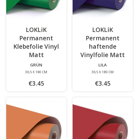
LOKLiK
LOKLiK
Permanent
Permanent
Klebefolie Vinyl
haftende
Matt
-
Vinylfolie Matt
-
GRÜN
LILA
30,5 X 180 CM
30,5 X 180 CM
€3.45
€3.45