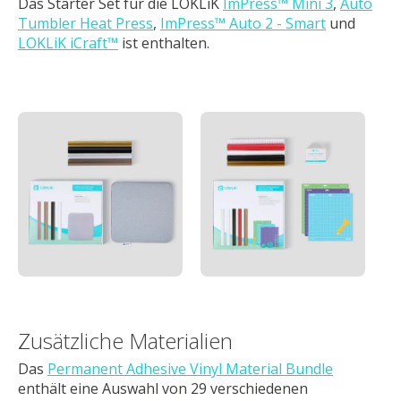
Das Starter Set für die LOKLiK
ImPress™ Mini 3
,
Auto
Tumbler Heat Press
,
ImPress™ Auto 2 - Smart
und
LOKLiK iCraft™
ist enthalten.
Zusätzliche Materialien
Das
Permanent Adhesive Vinyl Material Bundle
enthält eine Auswahl von 29 verschiedenen